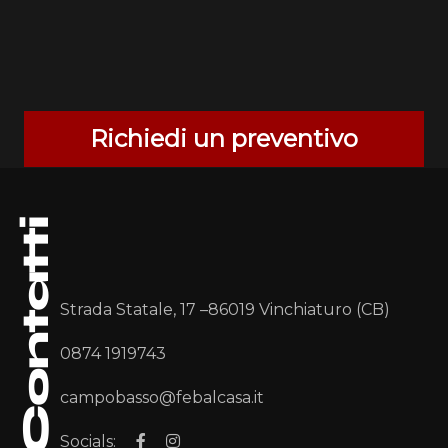
Richiedi un preventivo
Contatti
Strada Statale, 17 –86019 Vinchiaturo (CB)
0874 1919743
campobasso@febalcasa.it
Socials: