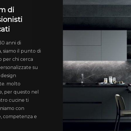
m di
ionisti
cati
30 anni di
, siamo il punto di
o per chi cerca
personalizzate su
 design
te. molto
, per questo nel
tro cucine ti
niamo con
e, competenza e