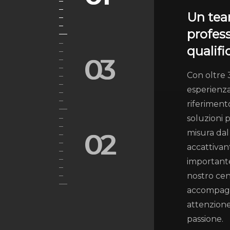
Un tea
profess
qualifi
03
Con oltre 
esperienza
riferiment
soluzioni 
misura dal
02
accattivan
importante
nostro cen
accompag
attenzion
passione.