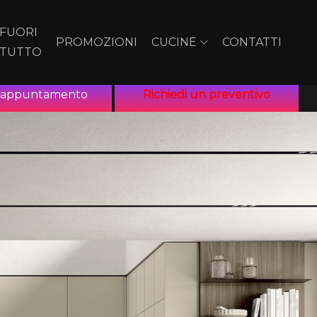
FUORI
PROMOZIONI
CUCINE
CONTATTI
TUTTO
n appuntamento
Richiedi un preventivo