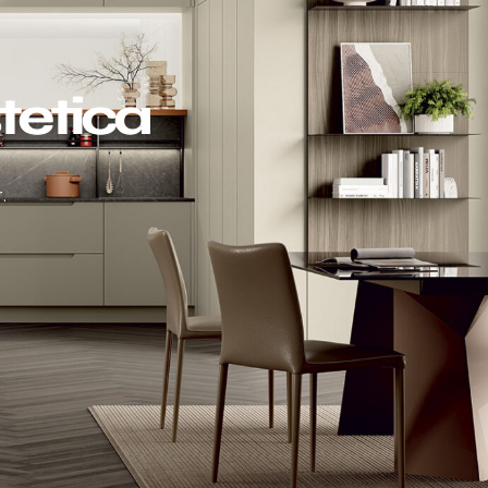
tetica
.