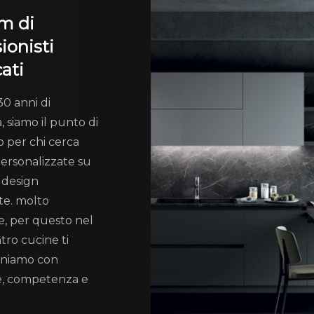
m di
ionisti
cati
30 anni di
, siamo il punto di
o per chi cerca
personalizzate su
 design
te. molto
, per questo nel
tro cucine ti
niamo con
e, competenza e