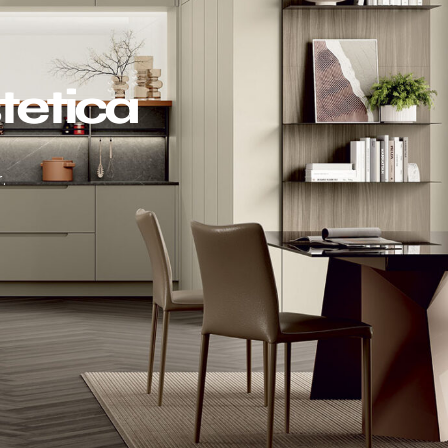
tetica
.