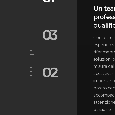
Un tea
profess
qualifi
03
Con oltre 
esperienza
riferiment
soluzioni 
misura dal
02
accattivan
importante
nostro cen
accompag
attenzion
passione.