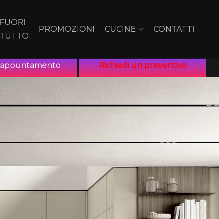
FUORI
PROMOZIONI
CUCINE
CONTATTI
TUTTO
n appuntamento
Richiedi un preventivo